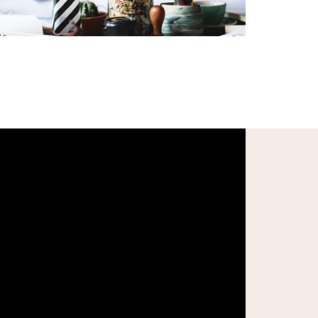
oluntariado@cases.pt